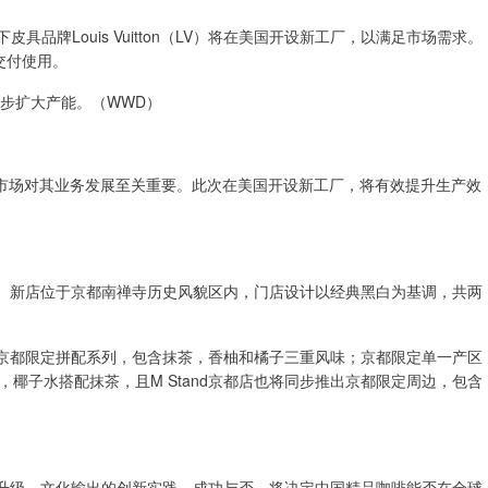
下皮具品牌Louis Vuitton（LV）将在美国开设新工厂，以满足市场需求。
交付使用。
步扩大产能。（WWD）
市场对其业务发展至关重要。此次在美国开设新工厂，将有效提升生产效
业。新店位于京都南禅寺历史风貌区内，门店设计以经典黑白为基调，共两
：京都限定拼配系列，包含抹茶，香柚和橘子三重风味；京都限定单一产区
椰子水搭配抹茶，且M Stand京都店也将同步推出京都限定周边，包含
牌升级、文化输出的创新实践。成功与否，将决定中国精品咖啡能否在全球