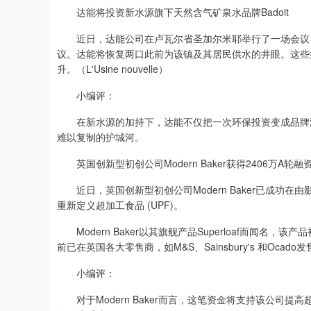
达能将投资新水源旗下天然含气矿泉水品牌Badoit
近日，达能公司在卢瓦尔省圣加尔米耶举行了一场会议，并
议。达能将恢复两口此前为该镇及其居民供水的井眼。这些
升。（L'Usine nouvelle）
小编评：
在新水源的加持下，达能不仅把一次环保投资变成品牌溢价
难以复制的护城河。
英国创新型初创公司Modern Baker获得2406万A轮融
近日，英国创新型初创公司Modern Baker已成功在由
重新定义超加工食品 (UPF)。
Modern Baker以其旗舰产品Superloaf而闻名，该产品
前已在英国各大零售商，如M&S、Sainsbury's 和Ocado
小编评：
对于Modern Baker而言，这笔资金将支持该公司