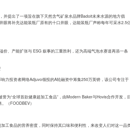
提出了一项旨在旗下天然含气矿泉水品牌Badoit未来水源的地方倡
井眼将补充达能装瓶厂原有的十口井眼，达能装瓶厂声称每年可采水2.5
、产能扩张与 ESG 叙事的三重胜利，还为高端气泡水赛道再添一条
资
影响力投资者网络Adjuvo领投的A轮融资中筹集250万英镑，该公司专注于
被誉为“全球首款健康超加工食品”，由Modern Baker与Hovis合作开发，
发售。（FOODBEV）
提高超加工食品的营养密度，同时保持其口味和便利性，来改变人们对这一品