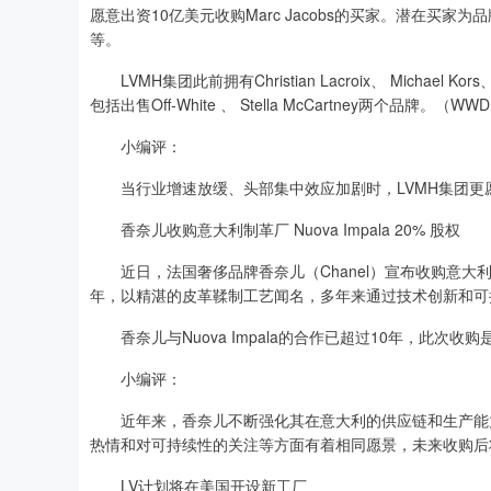
愿意出资10亿美元收购Marc Jacobs的买家。潜在买家为品牌管理公司Auth
等。
LVMH集团此前拥有Christian Lacroix、 Michael K
包括出售Off-White 、 Stella McCartney两个品牌。（WW
小编评：
当行业增速放缓、头部集中效应加剧时，LVMH集团更
香奈儿收购意大利制革厂 Nuova Impala 20% 股权
近日，法国奢侈品牌香奈儿（Chanel）宣布收购意大利托斯卡纳制革
年，以精湛的皮革鞣制工艺闻名，多年来通过技术创新和可
香奈儿与Nuova Impala的合作已超过10年，此次
小编评：
近年来，香奈儿不断强化其在意大利的供应链和生产能力
热情和对可持续性的关注等方面有着相同愿景，未来收购后
LV计划将在美国开设新工厂