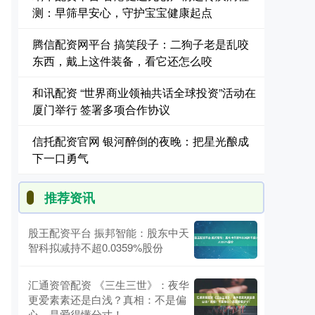
测：早筛早安心，守护宝宝健康起点
腾信配资网平台 搞笑段子：二狗子老是乱咬
东西，戴上这件装备，看它还怎么咬
和讯配资 “世界商业领袖共话全球投资”活动在
厦门举行 签署多项合作协议
信托配资官网 银河醉倒的夜晚：把星光酿成
下一口勇气
推荐资讯
股王配资平台 振邦智能：股东中天
智科拟减持不超0.0359%股份
汇通资管配资 《三生三世》：夜华
更爱素素还是白浅？真相：不是偏
心，是爱得懂分寸！