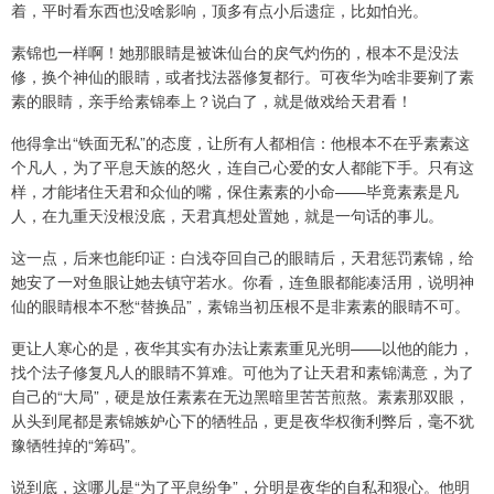
着，平时看东西也没啥影响，顶多有点小后遗症，比如怕光。
素锦也一样啊！她那眼睛是被诛仙台的戾气灼伤的，根本不是没法
修，换个神仙的眼睛，或者找法器修复都行。可夜华为啥非要剜了素
素的眼睛，亲手给素锦奉上？说白了，就是做戏给天君看！
他得拿出“铁面无私”的态度，让所有人都相信：他根本不在乎素素这
个凡人，为了平息天族的怒火，连自己心爱的女人都能下手。只有这
样，才能堵住天君和众仙的嘴，保住素素的小命——毕竟素素是凡
人，在九重天没根没底，天君真想处置她，就是一句话的事儿。
这一点，后来也能印证：白浅夺回自己的眼睛后，天君惩罚素锦，给
她安了一对鱼眼让她去镇守若水。你看，连鱼眼都能凑活用，说明神
仙的眼睛根本不愁“替换品”，素锦当初压根不是非素素的眼睛不可。
更让人寒心的是，夜华其实有办法让素素重见光明——以他的能力，
找个法子修复凡人的眼睛不算难。可他为了让天君和素锦满意，为了
自己的“大局”，硬是放任素素在无边黑暗里苦苦煎熬。素素那双眼，
从头到尾都是素锦嫉妒心下的牺牲品，更是夜华权衡利弊后，毫不犹
豫牺牲掉的“筹码”。
说到底，这哪儿是“为了平息纷争”，分明是夜华的自私和狠心。他明