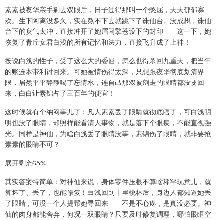
素素被夜华亲手剜去双眼后，日子过得那叫一个憋屈，天天郁郁寡
欢。生下阿离没多久，实在熬不下去就跳下了诛仙台。没成想，诛仙
台下的戾气太冲，直接冲开了她眉间擎苍设下的封印——这一下，她
恢复了青丘女君白浅的所有记忆和法力，直接飞升成了上神！
按说白浅的性子，受了这么大的委屈，怎么也得杀回九重天，把当年
的账连本带利讨回来。可她被情伤得太深，只想跟夜华彻底划清界
限，居然平平静静喝了忘情水，连自己那双被剜走的眼睛都没要回
来，白白让素锦占了三百年的便宜！
这时候就有个纳闷事儿了：凡人素素丢了眼睛就彻底瞎了，可白浅明
明也没了眼睛，却照样能看清人事物，就是落下个眼疾，不能直视强
光。同样是神仙，为啥白浅丢了眼睛没事，素锦伤了眼睛，就非要抢
素素的眼睛不可？
展开剩余65%
其实答案特简单：对神仙来说，身体零件压根不算啥稀罕玩意儿，就
算坏了、丢了，也能修复！白浅回到十里桃林后，身边人都知道她丢
了眼睛，可没一个人提帮她寻回来——不是不心疼，是真没必要。神
仙的肉身都能舍弃，何况一双眼睛？只要及时修复调理，哪怕眼眶空