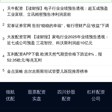
天牛配资 【读财报】电子行业业绩预告透视：超五成预盈
1
工业富联、立讯精密预告净利润居前
2
宏泰证券官网 告别“稳稳的幸福”，银行理财产品“收益”下调
大发配资官网 【读财报】家电行业2025年业绩预告透视：
3
近七成公司预盈 三花智控、科沃斯利润超10亿元
互利配资APP下载 欧洲天然气期货价格下跌近8%，报
4
52.35欧元/每兆瓦时
5
金点策略 吉尔吉斯斯坦试管婴儿医院推荐榜单
领航
股票配资
四川炒股
杠杆配资
优配
实盘
配资
公司