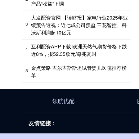
产品“收益”下调
大发配资官网 【读财报】家电行业2025年业
3
绩预告透视：近七成公司预盈 三花智控、科
沃斯利润超10亿元
互利配资APP下载 欧洲天然气期货价格下跌
4
近8%，报52.35欧元/每兆瓦时
金点策略 吉尔吉斯斯坦试管婴儿医院推荐榜
5
单
领航优配
友情链接：