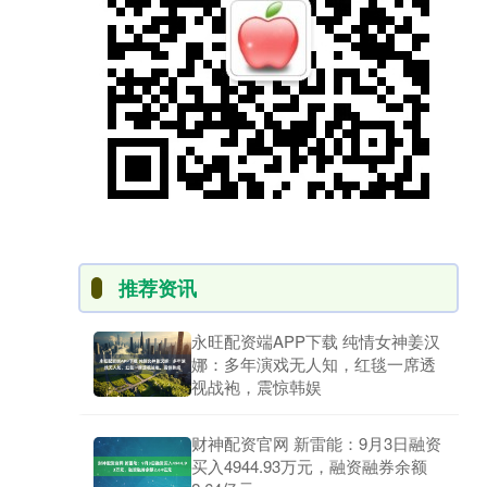
推荐资讯
永旺配资端APP下载 纯情女神姜汉
娜：多年演戏无人知，红毯一席透
视战袍，震惊韩娱
财神配资官网 新雷能：9月3日融资
买入4944.93万元，融资融券余额