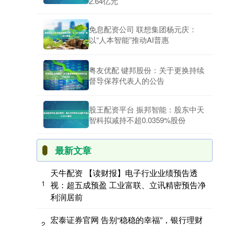
2.64亿元
免息配资公司 联想集团杨元庆：
以“人本智能”推动AI普惠
粤友优配 键邦股份：关于更换持续
督导保荐代表人的公告
股王配资平台 振邦智能：股东中天
智科拟减持不超0.0359%股份
最新文章
天牛配资 【读财报】电子行业业绩预告透
1
视：超五成预盈 工业富联、立讯精密预告净
利润居前
宏泰证券官网 告别“稳稳的幸福”，银行理财
2