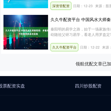
深资管配资
日期：12-23
来源：股票
久久牛配资平台 中国风水大师
秦阳明的易学之路，始于一场家族传
幼随祖父研习易学，看老人用罗盘定
自安”....
久久牛配资平台
日期：12-22
来源
领航优配文章已
股票配资实盘
四川炒股配资