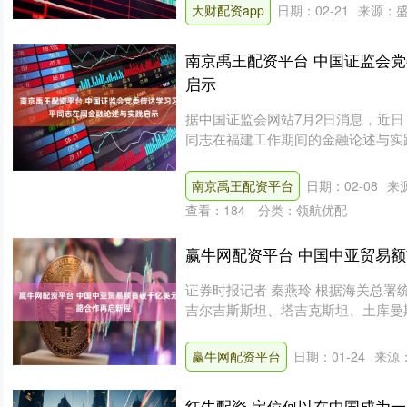
大财配资app
日期：02-21
来源：盛
南京禹王配资平台 中国证监会
启示
据中国证监会网站7月2日消息，近
同志在福建工作期间的金融论述与实
监会党....
南京禹王配资平台
日期：02-08
来
查看：
184
分类：
领航优配
赢牛网配资平台 中国中亚贸易额
证券时报记者 秦燕玲 根据海关总署
吉尔吉斯斯坦、塔吉克斯坦、土库曼
美....
赢牛网配资平台
日期：01-24
来源
红牛配资 定位何以在中国成为