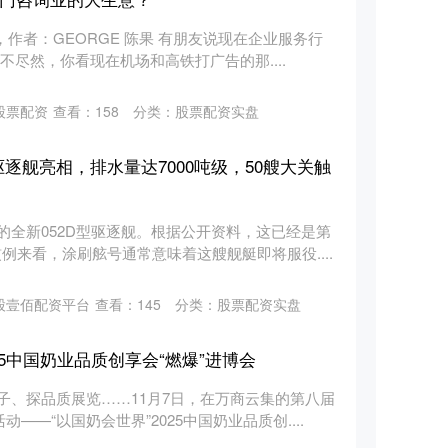
e，作者：GEORGE 陈果 有朋友说现在企业服务行
不尽然，你看现在机场和高铁打广告的那....
股票配资
查看：
158
分类：
股票配资实盘
D驱逐舰亮相，排水量达7000吨级，50艘大关触
的全新052D型驱逐舰。根据公开资料，这已经是第
惯例来看，涂刷舷号通常意味着这艘舰艇即将服役....
股壹佰配资平台
查看：
145
分类：
股票配资实盘
025中国奶业品质创享会“燃爆”进博会
子、探品质展览……11月7日，在万商云集的第八届
——“以国奶会世界”2025中国奶业品质创....