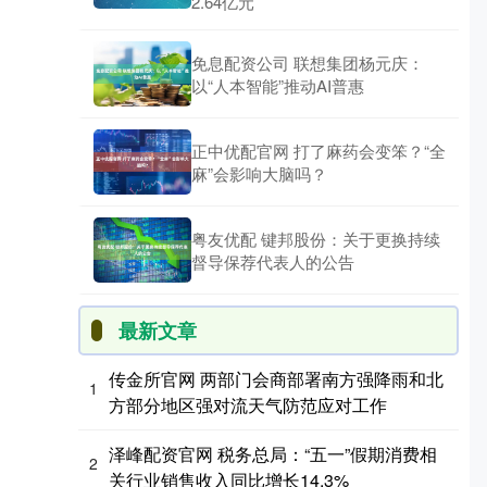
2.64亿元
免息配资公司 联想集团杨元庆：
以“人本智能”推动AI普惠
正中优配官网 打了麻药会变笨？“全
麻”会影响大脑吗？
粤友优配 键邦股份：关于更换持续
督导保荐代表人的公告
最新文章
传金所官网 两部门会商部署南方强降雨和北
1
方部分地区强对流天气防范应对工作
泽峰配资官网 税务总局：“五一”假期消费相
2
关行业销售收入同比增长14.3%