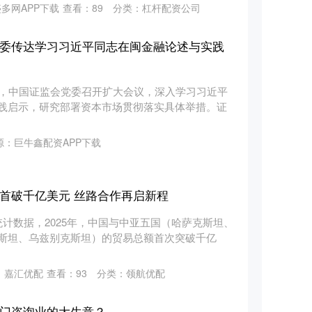
多网APP下载
查看：
89
分类：
杠杆配资公司
党委传达学习习近平同志在闽金融论述与实践
日，中国证监会党委召开扩大会议，深入学习习近平
践启示，研究部署资本市场贯彻落实具体举措。证
源：巨牛鑫配资APP下载
首破千亿美元 丝路合作再启新程
统计数据，2025年，中国与中亚五国（哈萨克斯坦、
斯坦、乌兹别克斯坦）的贸易总额首次突破千亿
：嘉汇优配
查看：
93
分类：
领航优配
一门咨询业的大生意？