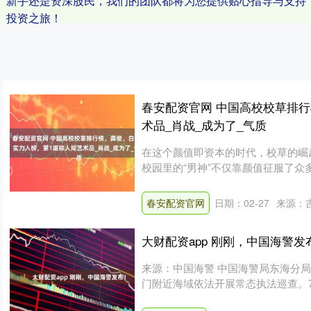
新手还是资深股民，我们的团队都将为您提供贴心指导与支持
投资之旅！
春安配资官网 中国高校校草排
术品_肖战_成为了_气质
在这个颜值即资本的时代，校草的崛
校园里的“男神”不仅靠颜值征服了
令人....
春安配资官网
日期：02-27
来源：
大财配资app 刚刚，中国海警发
来源：中国海警 中国海警局东海分局
门附近海域依法开展常态执法巡查。
海....