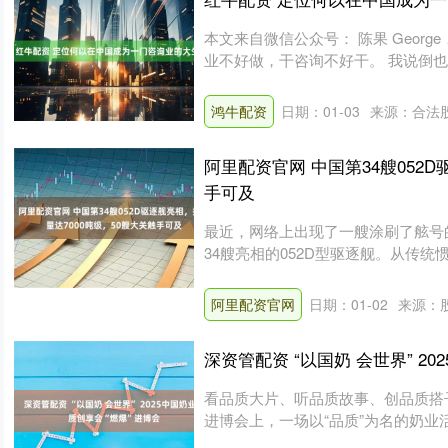
本文来自微信公众号： 陈果 Georg
业不好做，干咨询不好干。 我说倒也
鸿牛配资
日期：01-03
来源：合法
阿里配资官网 中国第34艘052
手可及
最近，网络上出现了一艘涂刷了舷号
34艘亮相的052D型驱逐舰。从传统
阿里配资官网
日期：01-02
来源：
深资管配资 “以国奶 会世界” 2
看品质大片、听品质故事、创品质搭
进博会上，一场以“品质”为名的奶业活动