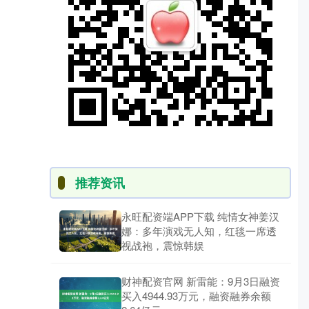
推荐资讯
永旺配资端APP下载 纯情女神姜汉
娜：多年演戏无人知，红毯一席透
视战袍，震惊韩娱
财神配资官网 新雷能：9月3日融资
买入4944.93万元，融资融券余额