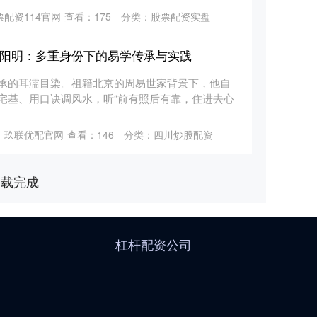
配资114官网
查看：
175
分类：
股票配资实盘
秦阳明：多重身份下的易学传承与实践
承的耳濡目染。祖籍北京的周易世家背景下，他自
宅基、用口诀调风水，听“前有照后有靠，住进去心
：玖联优配官网
查看：
146
分类：
四川炒股配资
加载完成
杠杆配资公司