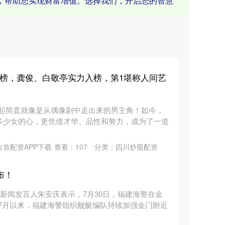
，帮助您实现财富增值。选择我们，开启您的智慧
行榜，龚俊、白敬亭实力入榜，第1堪称人间艺
起简直就像是从偶像剧中走出来的男主角！如今，
众多少女的心，更凭借才华、品性和努力，成为了一道
吉首配资APP下载
查看：
107
分类：
四川炒股配资
布！
新闻发言人朱安庆表示，7月30日，福建海警在金
7月以来，福建海警组织舰艇编队持续加强金门附近