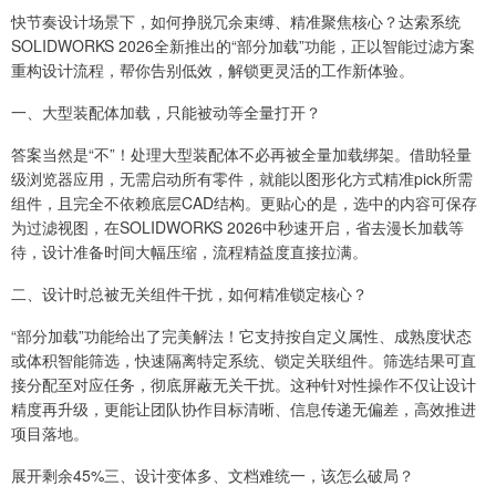
快节奏设计场景下，如何挣脱冗余束缚、精准聚焦核心？达索系统
SOLIDWORKS 2026全新推出的“部分加载”功能，正以智能过滤方案
重构设计流程，帮你告别低效，解锁更灵活的工作新体验。
一、大型装配体加载，只能被动等全量打开？
答案当然是“不”！处理大型装配体不必再被全量加载绑架。借助轻量
级浏览器应用，无需启动所有零件，就能以图形化方式精准pick所需
组件，且完全不依赖底层CAD结构。更贴心的是，选中的内容可保存
为过滤视图，在SOLIDWORKS 2026中秒速开启，省去漫长加载等
待，设计准备时间大幅压缩，流程精益度直接拉满。
二、设计时总被无关组件干扰，如何精准锁定核心？
“部分加载”功能给出了完美解法！它支持按自定义属性、成熟度状态
或体积智能筛选，快速隔离特定系统、锁定关联组件。筛选结果可直
接分配至对应任务，彻底屏蔽无关干扰。这种针对性操作不仅让设计
精度再升级，更能让团队协作目标清晰、信息传递无偏差，高效推进
项目落地。
展开剩余45%三、设计变体多、文档难统一，该怎么破局？