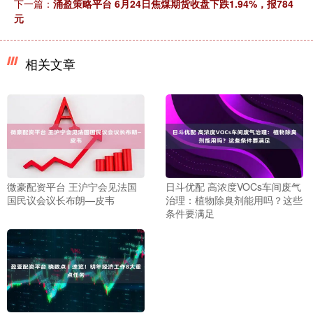
下一篇：
涌盈策略平台 6月24日焦煤期货收盘下跌1.94%，报784
元
相关文章
微豪配资平台 王沪宁会见法国
日斗优配 高浓度VOCs车间废气
国民议会议长布朗—皮韦
治理：植物除臭剂能用吗？这些
条件要满足