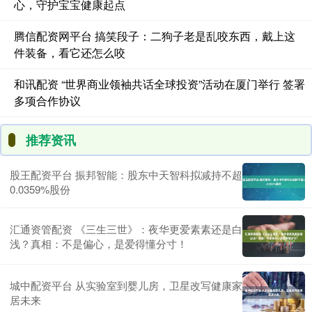
心，守护宝宝健康起点
腾信配资网平台 搞笑段子：二狗子老是乱咬东西，戴上这
件装备，看它还怎么咬
和讯配资 “世界商业领袖共话全球投资”活动在厦门举行 签署
多项合作协议
推荐资讯
股王配资平台 振邦智能：股东中天智科拟减持不超
0.0359%股份
汇通资管配资 《三生三世》：夜华更爱素素还是白
浅？真相：不是偏心，是爱得懂分寸！
城中配资平台 从实验室到婴儿房，卫星改写健康家
居未来