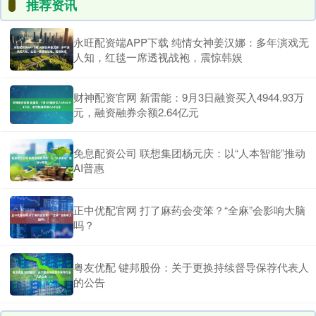
推荐资讯
永旺配资端APP下载 纯情女神姜汉娜：多年演戏无
人知，红毯一席透视战袍，震惊韩娱
财神配资官网 新雷能：9月3日融资买入4944.93万
元，融资融券余额2.64亿元
免息配资公司 联想集团杨元庆：以“人本智能”推动
AI普惠
正中优配官网 打了麻药会变笨？“全麻”会影响大脑
吗？
粤友优配 键邦股份：关于更换持续督导保荐代表人
的公告