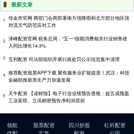
最新文章
传金所官网 两部门会商部署南方强降雨和北方部分地区强
1
对流天气防范应对工作
泽峰配资官网 税务总局：“五一”假期消费相关行业销售收
2
入同比增长14.3%
3
互利配资 司法部组织开展行政处罚公示信息集中清理
推荐配资股票APP下载 聚焦服务业扩能提质丨武汉：科技
4
金融助推新质生产力加速发展
天牛配资 【读财报】电子行业业绩预告透视：超五成预盈
5
工业富联、立讯精密预告净利润居前
领航
股票配资
四川炒股
杠杆配资
优配
实盘
配资
公司