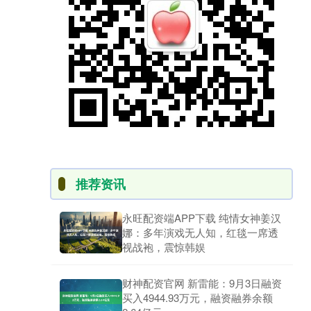
推荐资讯
永旺配资端APP下载 纯情女神姜汉
娜：多年演戏无人知，红毯一席透
视战袍，震惊韩娱
财神配资官网 新雷能：9月3日融资
买入4944.93万元，融资融券余额