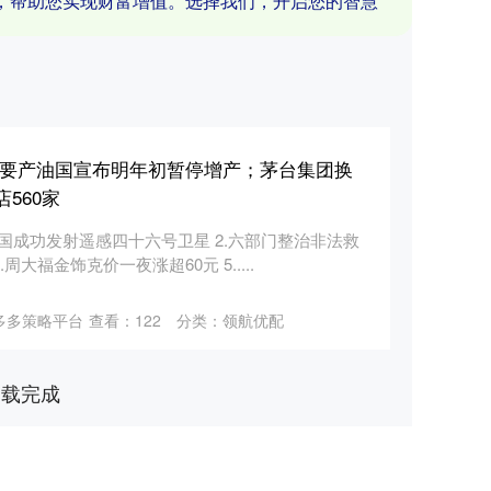
，帮助您实现财富增值。选择我们，开启您的智慧
主要产油国宣布明年初暂停增产；茅台集团换
560家
我国成功发射遥感四十六号卫星 2.六部门整治非法救
周大福金饰克价一夜涨超60元 5.....
多多策略平台
查看：
122
分类：
领航优配
加载完成