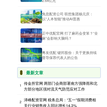
2.64亿元
免息配资公司 联想集团杨元庆：
以“人本智能”推动AI普惠
正中优配官网 打了麻药会变笨？“全
麻”会影响大脑吗？
粤友优配 键邦股份：关于更换持续
督导保荐代表人的公告
最新文章
传金所官网 两部门会商部署南方强降雨和北
1
方部分地区强对流天气防范应对工作
泽峰配资官网 税务总局：“五一”假期消费相
2
关行业销售收入同比增长14.3%